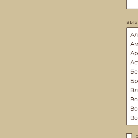
ВЫБ
С