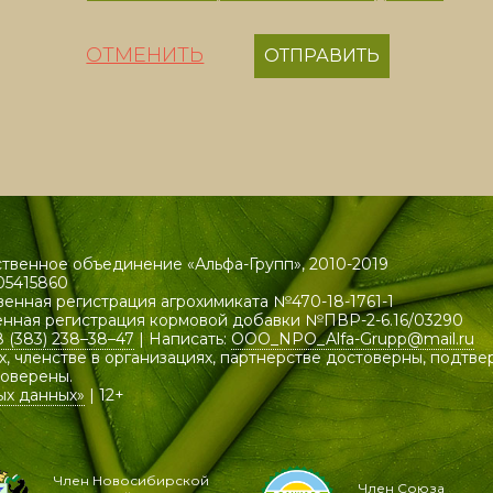
ОТМЕНИТЬ
венное объединение «Альфа-Групп», 2010-2019
05415860
венная регистрация агрохимиката №470-18-1761-1
енная регистрация кормовой добавки №ПВР-2-6.16/03290
8 (383) 238–38–47
| Написать:
OOO_NPO_Alfa-Grupp@mail.ru
х, членстве в организациях, партнерстве достоверны, подтв
роверены.
ых данных»
| 12+
Член Новосибирской
Член Союза