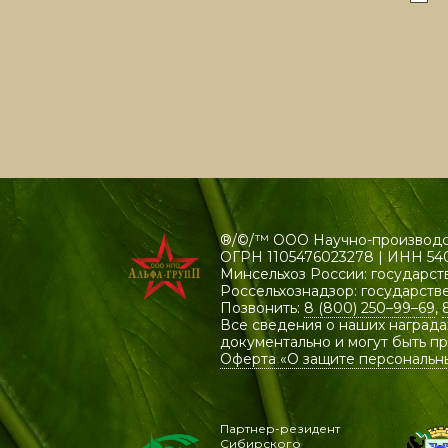
®/©/™ ООО Научно-производст
ОГРН 1105476023278 | ИНН 54
Минсельхоз России: государст
Россельхознадзор: государств
Позвонить:
8 (800) 250–99–69
,
Все сведения о наших награда
документально и могут быть п
Оферта «О защите персональн
Партнер-резидент
Сибирского