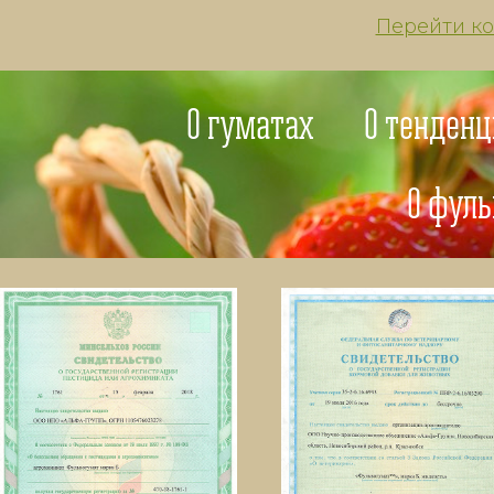
Перейти ко
О гуматах
О тенденц
О фуль