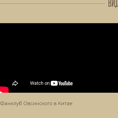
ВИД
Фанклуб Овсинского в Китае