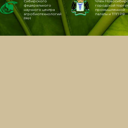
Сибирского
Член Новосибир
федерального
городской торго
научного центра
промышленной
агробиотехнологий
палаты и ТПП РФ
РАН